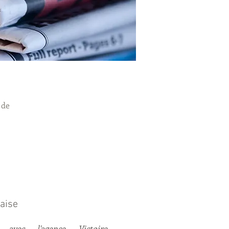
 de
aise
 avec l'agence Victoire