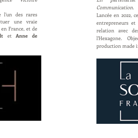
Communication.
 l'un des rares
Lancée en 2022, c
étuer une vraie
entrepreneurs et
 en France, et de
relation avec de
lt
et
Anne de
l'Hexagone. Obje
production made i