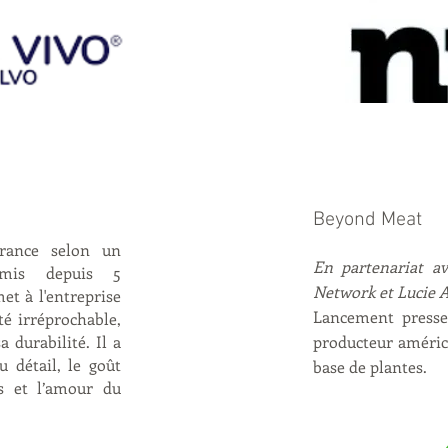
Beyond Meat
France selon un
En partenariat av
ansmis depuis 5
Network et Lucie 
et à l'entreprise
Lancement presse
té irréprochable,
 durabilité. Il a
producteur américa
u détail, le goût
base de plantes.
es et l’amour du