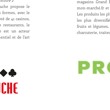
stoire 2
magasins Grand Fr
ouche propose le
mon-marché.fr et 
s formes, avec le
Les produits les pl
oté de 41 casinos,
les plus diversif
 restaurants, le
fruits et légumes,
e est un acteur
charcuterie, traiteu
ntiel et de l'art