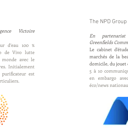
The NPD Group 
ence Victoire
En partenariat
Greenfields Commu
eur d’eau 100 %
Le cabinet d'étud
to de Vivo lutte
marchés de la bea
e monde avec le
domicile, du jouet 
es. Initialement
5 à 10 communiqué
purificateur est
en embargo avec 
ticuliers.
éco/news nationau