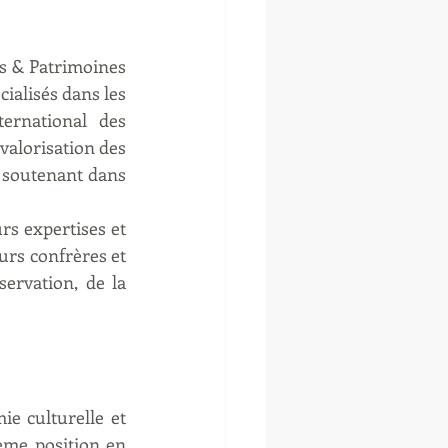
es & Patrimoines 
ialisés dans les 
ernational des 
valorisation des 
 soutenant dans 
s expertises et 
urs confrères et 
ervation, de la 
e culturelle et 
ème position en 