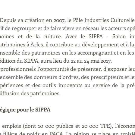
 Depuis sa création en 2007, le Pôle Industries Culturell
f de regrouper et de faire vivre en réseau les acteurs spéc
imoines et de la culture. Avec le SIPPA - Salon int
trimoines à Arles, il contribue au développement et à la 
ensemble des patrimoines en les accompagnant et en les
édition du SIPPA, aura lieu du 22 au 24 mai 2017.
rofessionnels l’opportunité de présenter, d’exposer leur
l’ensemble des donneurs d’ordres, des prescripteurs et le
ériences et des outils innovants au service de la prés
 diffusion des patrimoines.
atégique pour le SIPPA
emplois (dont 10 000 publics et 20 000 TPE), l’économi
 filière de poids en PACA. La région se place en troisi